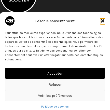
A 5 minutes à pied de la gare St- Roch
Gérer le consentement
27 Bld de Strasbourg
34000 - Montpellier
Téléphone: 07 68 79 79 77
Pour offrir les meilleures expériences, nous utilisons des technologies
telles que les cookies pour stocker et/ou accéder aux informations des
ACTUS
appareils. Le fait de consentir à ces technologies nous permettra de
traiter des données telles que le comportement de navigation ou les ID
uniques sur ce site. Le fait de ne pas consentir ou de retirer son
PARTENAIRES
consentement peut avoir un effet négatif sur certaines caractéristiques
et fonctions.
LIENS
MENU
Accepter
Based on
Communication Medias
theme© 2026
WooCommerce
Refuser
Themes
.
Réserver
Voir les préférences
en ligne
Politique de cookies
iste de souhaits
outique
Panier
Mon compte