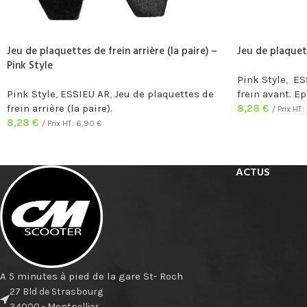
Jeu de plaquettes de frein arrière (la paire) –
Jeu de plaquet
Pink Style
Pink Style
,
ES
Pink Style
,
ESSIEU AR
,
Jeu de plaquettes de
frein avant. E
frein arrière (la paire).
8,28
€
/ Prix HT:
8,28
€
/ Prix HT:
6,90
€
ACTUS
A 5 minutes à pied de la gare St- Roch
27 Bld de Strasbourg
34000 - Montpellier