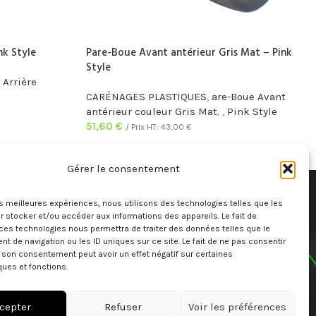
nk Style
Pare-Boue Avant antérieur Gris Mat – Pink
Style
 Arrière
CARÉNAGES PLASTIQUES
,
are-Boue Avant
antérieur couleur Gris Mat.
,
Pink Style
51,60
€
/ Prix HT:
43,00
€
Gérer le consentement
LIENS
MENU
les meilleures expériences, nous utilisons des technologies telles que les
Mentions légales
Instagram profile
 stocker et/ou accéder aux informations des appareils. Le fait de
SAV
Contact Us
ces technologies nous permettra de traiter des données telles que le
CGV
Latest News
 de navigation ou les ID uniques sur ce site. Le fait de ne pas consentir
r son consentement peut avoir un effet négatif sur certaines
Conditions générales de
ques et fonctions.
location
Réserver
Sitemap
cepter
Refuser
Voir les préférences
en ligne