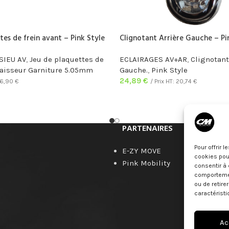
tes de frein avant – Pink Style
Clignotant Arrière Gauche – Pi
SIEU AV
,
Jeu de plaquettes de
ECLAIRAGES AV+AR
,
Clignotant
paisseur Garniture 5.05mm
Gauche.
,
Pink Style
24,89
€
6,90
€
/ Prix HT:
20,74
€
PARTENAIRES
Pour offrir 
E-ZY MOVE
cookies pour
Pink Mobility
consentir à 
comportement
ou de retire
caractéristi
Ac