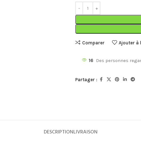
Comparer
Ajouter à 
16
Des personnes regar
SCOOTERS
TOP
Partager :
Les 50 CC Urbain
Les 50 CC Livraison
Les 125 CC Urbain
Les 125 CC Livraison
Les motos
DESCRIPTION
LIVRAISON