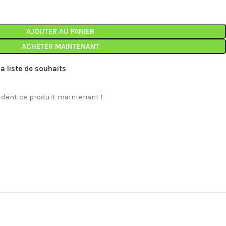
AJOUTER AU PANIER
ACHETER MAINTENANT
la liste de souhaits
dent ce produit maintenant !
MARQUES
NEUFS
TOP
Pink
Sc
Pl
Segway
4
34
Le
pe
él