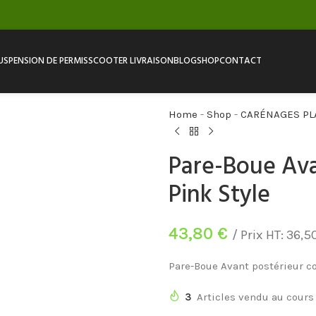
USPENSION DE PERMIS
SCOOTER LIVRAISON
BLOG
SHOP
CONTACT
Home
-
Shop
-
CARÉNAGES PL
Pare-Boue Ava
Pink Style
43,80
€
/ Prix HT:
36,5
Pare-Boue Avant postérieur co
3
Articles vendu au cours