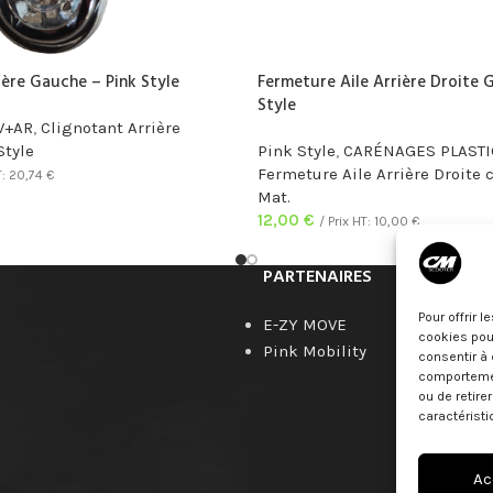
ière Gauche – Pink Style
Fermeture Aile Arrière Droite G
Style
V+AR
,
Clignotant Arrière
Style
Pink Style
,
CARÉNAGES PLAST
Fermeture Aile Arrière Droite 
T:
20,74
€
Mat.
12,00
€
/ Prix HT:
10,00
€
PARTENAIRES
Pour offrir 
E-ZY MOVE
cookies pour
Pink Mobility
consentir à 
comportement
ou de retire
caractéristi
Ac