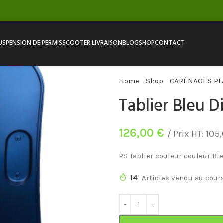
USPENSION DE PERMIS
SCOOTER LIVRAISON
BLOG
SHOP
CONTACT
Home
-
Shop
-
CARÉNAGES PL
Tablier Bleu D
126,00
€
/ Prix HT:
105
PS Tablier couleur couleur Bl
14
Articles vendu au cour