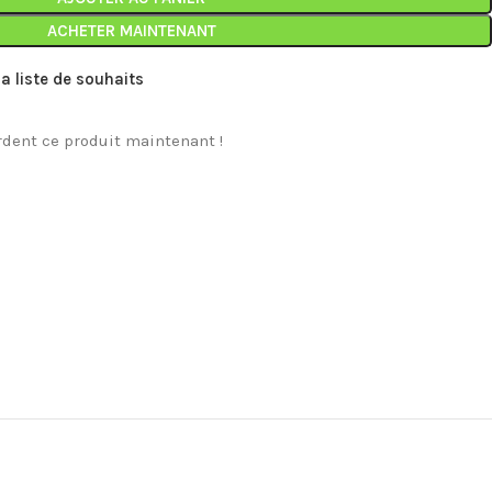
ACHETER MAINTENANT
la liste de souhaits
dent ce produit maintenant !
MARQUES
NEUFS
TOP
Pink
Pin
liv
Segway
Mon
CM
50
Sco
Plu