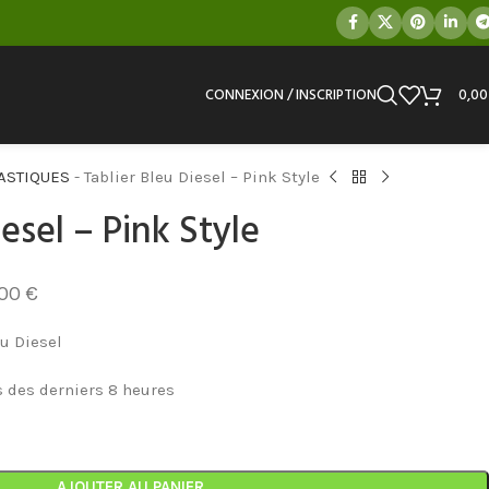
CONNEXION / INSCRIPTION
0,0
ASTIQUES
-
Tablier Bleu Diesel – Pink Style
iesel – Pink Style
,00
€
eu Diesel
s des derniers 8 heures
AJOUTER AU PANIER