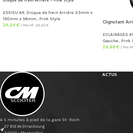
Disque de frein Arrière – Pink Style
ESSIEU AR
,
Disque de frein Arrière 3.5mm x
190mm x 58mm.
,
Pink Style
Clignotant Arr
24,24
€
/ Prix HT:
20,20
€
ECLAIRAGES A
Gauche.
,
Pink 
24,89
€
/ Prix H
ACTUS
A 5 minutes à pied de la gare St- Roch
27 Bld de Strasbourg
34000 - Montpellier