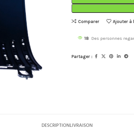
Comparer
Ajouter à 
18
Des personnes regar
Partager :
SCOOTERS
TOP
Les 50 CC Urbain
Les 50 CC Livraison
Les 125 CC Urbain
Les 125 CC Livraison
Les motos
DESCRIPTION
LIVRAISON