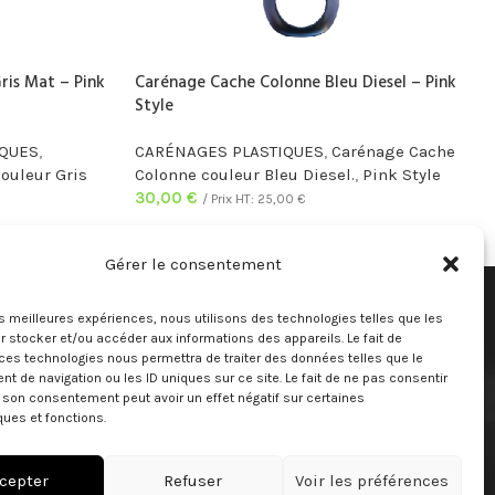
ris Mat – Pink
Carénage Cache Colonne Bleu Diesel – Pink
Style
IQUES
,
CARÉNAGES PLASTIQUES
,
Carénage Cache
couleur Gris
Colonne couleur Bleu Diesel.
,
Pink Style
30,00
€
/ Prix HT:
25,00
€
Gérer le consentement
LIENS
MENU
les meilleures expériences, nous utilisons des technologies telles que les
Mentions légales
Instagram profile
 stocker et/ou accéder aux informations des appareils. Le fait de
SAV
Contact Us
ces technologies nous permettra de traiter des données telles que le
CGV
Latest News
 de navigation ou les ID uniques sur ce site. Le fait de ne pas consentir
r son consentement peut avoir un effet négatif sur certaines
Conditions générales de
ques et fonctions.
location
Réserver
Sitemap
cepter
Refuser
Voir les préférences
en ligne