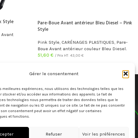
k Style
Pare-Boue Avant antérieur Bleu Diesel – Pink
Style
 Avant
Pink Style
,
CARÉNAGES PLASTIQUES
,
Pare-
Boue Avant antérieur couleur Bleu Diesel.
51,60
€
/ Prix HT:
43,00
€
Gérer le consentement
LIENS
MENU
les meilleures expériences, nous utilisons des technologies telles que les
Mentions légales
Instagram profile
 stocker et/ou accéder aux informations des appareils. Le fait de
SAV
Contact Us
ces technologies nous permettra de traiter des données telles que le
CGV
Latest News
 de navigation ou les ID uniques sur ce site. Le fait de ne pas consentir
r son consentement peut avoir un effet négatif sur certaines
Conditions générales de
ques et fonctions.
location
Réserver
Sitemap
cepter
Refuser
Voir les préférences
en ligne