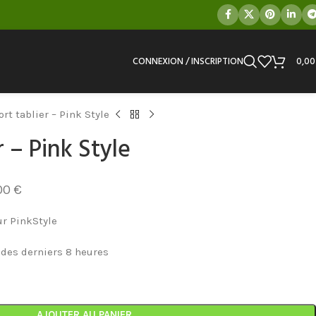
CONNEXION / INSCRIPTION
0,0
ort tablier – Pink Style
r – Pink Style
00
€
ur PinkStyle
 des derniers 8 heures
AJOUTER AU PANIER