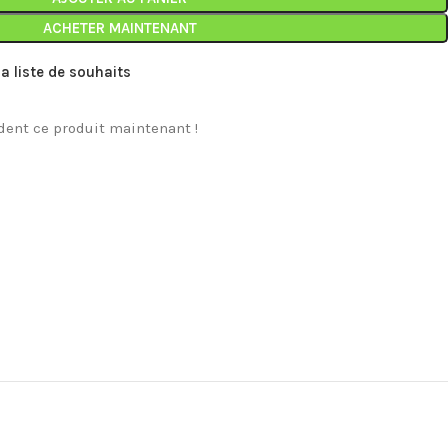
ACHETER MAINTENANT
la liste de souhaits
ent ce produit maintenant !
MARQUES
NEUFS
TOP
Pink
Sc
Segway
2
24
Le
pe
él
lo