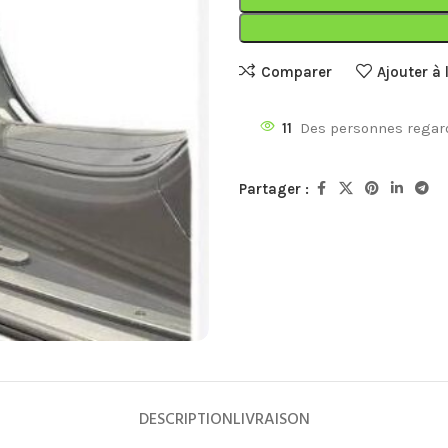
Comparer
Ajouter à 
11
Des personnes regard
Partager :
SCOOTERS
TOP
Les 50 CC Urbain
Les 50 CC Livraison
Les 125 CC Urbain
Les 125 CC Livraison
Les motos
DESCRIPTION
LIVRAISON