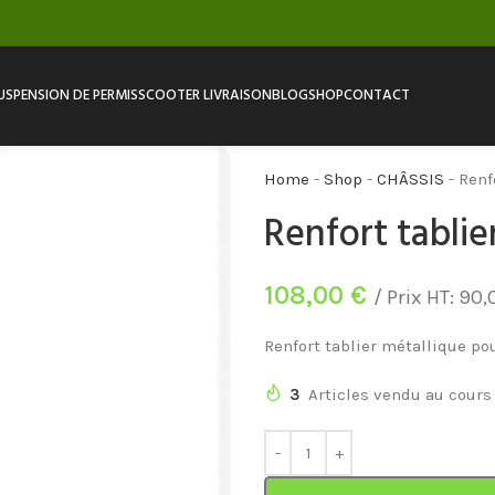
USPENSION DE PERMIS
SCOOTER LIVRAISON
BLOG
SHOP
CONTACT
Home
-
Shop
-
CHÂSSIS
-
Renf
Renfort tablie
108,00
€
/ Prix HT:
90,
Renfort tablier métallique po
3
Articles vendu au cours