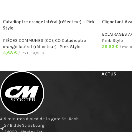
Catadioptre orange latéral (réflecteur) – Pink
Clignotant Ava
Style
ECLAIRAGES A
PIÈCES COMMUNES (CO)
,
CO Catadioptre
Pink Style
orange latéral (réflecteur).
,
Pink Style
26,83
€
/ Prix H
4,68
€
/ Prix HT:
3,90
€
ACTUS
A 5 minutes à pied de la gare St- Roch
27 Bld de Strasbourg
34000 - Montpellier