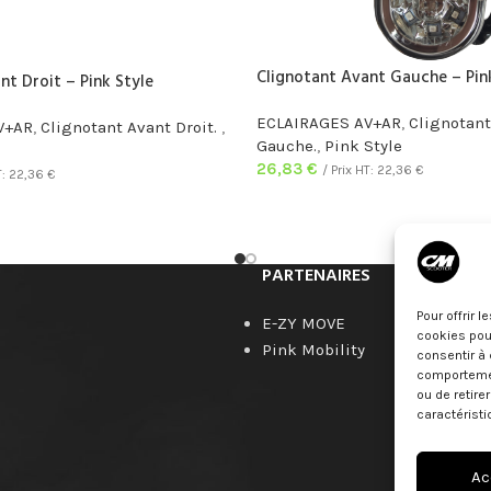
Clignotant Avant Gauche – Pin
nt Droit – Pink Style
ECLAIRAGES AV+AR
,
Clignotant
V+AR
,
Clignotant Avant Droit.
,
Gauche.
,
Pink Style
26,83
€
/ Prix HT:
22,36
€
T:
22,36
€
PARTENAIRES
Pour offrir 
E-ZY MOVE
cookies pour
Pink Mobility
consentir à 
comportement
ou de retire
caractéristi
Ac