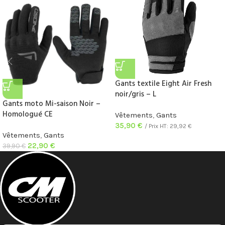
Gants textile Eight Air Fresh
noir/gris – L
Gants moto Mi-saison Noir –
Homologué CE
Vêtements
,
Gants
35,90
€
/ Prix HT:
29,92
€
Vêtements
,
Gants
22,90
€
39,90
€