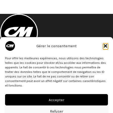
Gérer le consentement
A 5 minutes à pied de la gare St- Roch
Pour offrir les meilleures expériences, nous utilisons des technologies
27 Bld de Strasbourg
telles que les cookies pour stocker et/ou accéder aux informations des
34000 - Montpellier
appareils. Le fait de consentir à ces technologies nous permettra de
Téléphone: 07 68 79 79 77
traiter des données telles que le comportement de navigation ou les ID
uniques sur ce site. Le fait de ne pas consentir ou de retirer son
ACTUS
consentement peut avoir un effet négatif sur certaines caractéristiques
et fonctions.
PARTENAIRES
Accepter
LIENS
Refuser