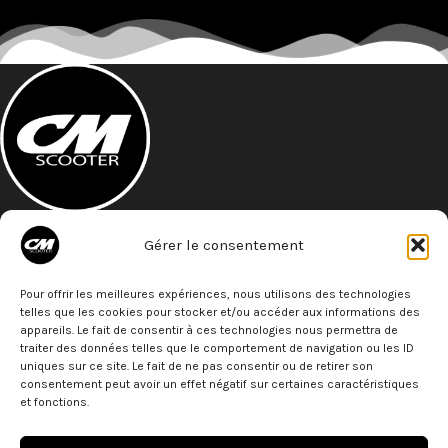
A 5 minutes à pied de la gare St- Roch
Gérer le consentement
27 Bld de Strasbourg
34000 - Montpellier
Téléphone: 07 68 79 79 77
Pour offrir les meilleures expériences, nous utilisons des technologies
telles que les cookies pour stocker et/ou accéder aux informations des
ACTUS
appareils. Le fait de consentir à ces technologies nous permettra de
traiter des données telles que le comportement de navigation ou les ID
uniques sur ce site. Le fait de ne pas consentir ou de retirer son
PARTENAIRES
consentement peut avoir un effet négatif sur certaines caractéristiques
et fonctions.
LIENS