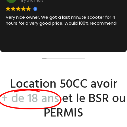
il y a 10 mois
Very nice owner. We got a last minute scooter for 4
hours for a very good price. Would 100% recommend!
Location 50CC avoir
+ de 18 ans
et le BSR ou
PERMIS