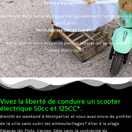
Vente d’équipements
Retrouvez dans notre boutique des équipements homologués à
petit prix !
Vente,Réparation et Entretien
Notre atelier vous accueille pour la réparation de vos deux
roues électriques
Vivez la liberté de conduire un scooter
électrique 50cc et 125CC*.
Bientôt en weekend à Montpellier et vous avez envie de profiter
de la ville sans subir les embouteillages? Aller à la plage
Palavas les Flots, Carnon, Sète sans la contrainte du