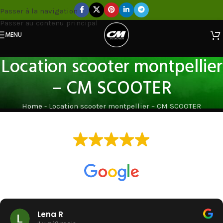
Passer à la navigation
Passer au contenu principal
MENU
Location scooter montpellier
– CM SCOOTER
Home
-
Location scooter montpellier – CM SCOOTER
EXCELLENT
Basée sur
119 avis
Lena R