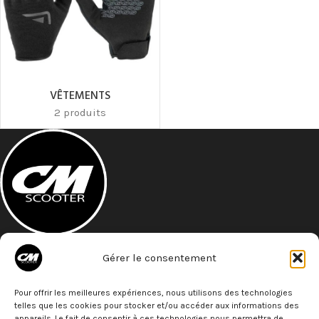
VÊTEMENTS
2 produits
A 5 minutes à pied de la gare St- Roch
Gérer le consentement
27 Bld de Strasbourg
34000 - Montpellier
Téléphone: 07 68 79 79 77
Pour offrir les meilleures expériences, nous utilisons des technologies
telles que les cookies pour stocker et/ou accéder aux informations des
appareils. Le fait de consentir à ces technologies nous permettra de