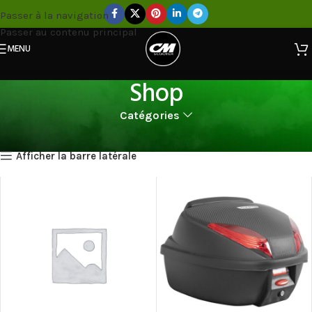
Passer à la navigation
Passer au contenu principal
MENU
Shop
Catégories
Home
-
Shop
Afficher la barre latérale