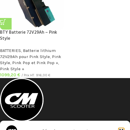
BTY Batterie 72V29Ah – Pink
Style
BATTERIES
,
Batterie lithium
72V29Ah pour Pink Style
,
Pink
Style
,
Pink Pop et Pink Pop +
,
Pink Style +
1099,20
€
/ Prix HT:
916,00
€
A 5 minutes à pied de la gare St- Roch