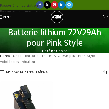
Passer à la navigation
Passer au contenu principal
MENU
Batterie lithium 72V29Ah
pour Pink Style
Catégories
Home
-
Shop
-
Batterie lithium 72V29Ah pour Pink Style
Voici le seul résultat
Afficher la barre latérale