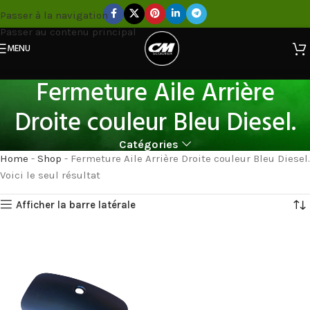
Passer à la navigation
Passer au contenu principal
MENU
Fermeture Aile Arrière
Droite couleur Bleu Diesel.
Catégories
Home
-
Shop
-
Fermeture Aile Arrière Droite couleur Bleu Diesel.
Voici le seul résultat
Afficher la barre latérale