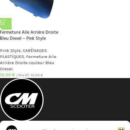
Fermeture Aile Arrière Droite
Bleu Diesel – Pink Style
Pink Style
,
CARÉNAGES
PLASTIQUES
,
Fermeture Aile
Arrière Droite couleur Bleu
Diesel.
12,00
€
/ Prix HT:
10,00
€
A 5 minutes à pied de la gare St- Roch