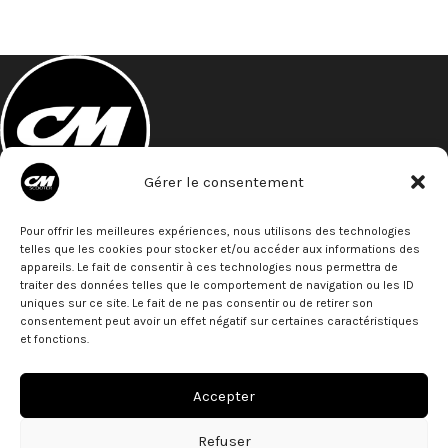
Gérer le consentement
A 5 minutes à pied de la gare St- Roch
Pour offrir les meilleures expériences, nous utilisons des technologies
27 Bld de Strasbourg
telles que les cookies pour stocker et/ou accéder aux informations des
34000 - Montpellier
appareils. Le fait de consentir à ces technologies nous permettra de
Téléphone: 07 68 79 79 77
traiter des données telles que le comportement de navigation ou les ID
uniques sur ce site. Le fait de ne pas consentir ou de retirer son
ACTUS
consentement peut avoir un effet négatif sur certaines caractéristiques
et fonctions.
PARTENAIRES
Accepter
LIENS
Refuser