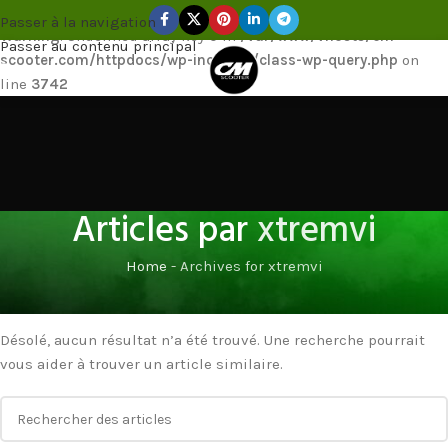
Passer à la navigation
Warning
: Undefined array key 0 in
/var/www/vhosts/cm-
Passer au contenu principal
scooter.com/httpdocs/wp-includes/class-wp-query.php
on
MENU
line
3742
Articles par
xtremvi
Home
-
Archives for xtremvi
Rien trouvé
Désolé, aucun résultat n’a été trouvé. Une recherche pourrait
vous aider à trouver un article similaire.