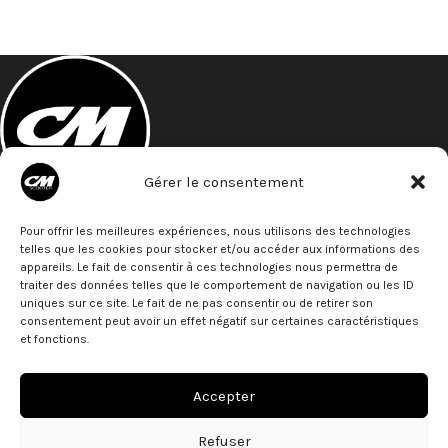
Gérer le consentement
A 5 minutes à pied de la gare St- Roch
Pour offrir les meilleures expériences, nous utilisons des technologies
27 Bld de Strasbourg
telles que les cookies pour stocker et/ou accéder aux informations des
34000 - Montpellier
appareils. Le fait de consentir à ces technologies nous permettra de
Téléphone: 07 68 79 79 77
traiter des données telles que le comportement de navigation ou les ID
uniques sur ce site. Le fait de ne pas consentir ou de retirer son
ACTUS
consentement peut avoir un effet négatif sur certaines caractéristiques
et fonctions.
PARTENAIRES
Accepter
LIENS
Refuser