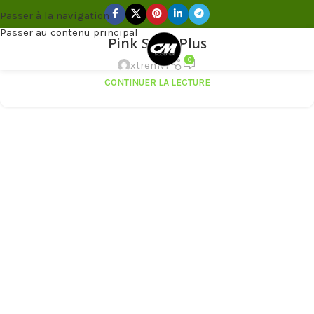
Passer à la navigation
20
Passer au contenu principal
MAR
Pink Style Plus
MENU
0
xtremvi
CONTINUER LA LECTURE