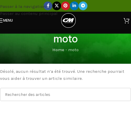
Passer à la navigation
Passer au contenu principal
MENU
moto
Home
-
moto
Rien trouvé
Désolé, aucun résultat n’a été trouvé. Une recherche pourrait
vous aider à trouver un article similaire.