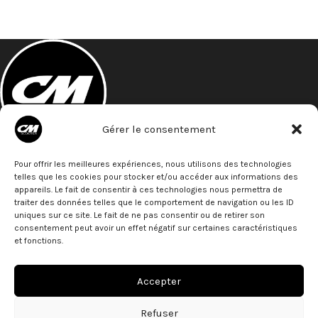
Gérer le consentement
A 5 minutes à pied de la gare St- Roch
Pour offrir les meilleures expériences, nous utilisons des technologies
27 Bld de Strasbourg
telles que les cookies pour stocker et/ou accéder aux informations des
34000 - Montpellier
appareils. Le fait de consentir à ces technologies nous permettra de
Téléphone: 07 68 79 79 77
traiter des données telles que le comportement de navigation ou les ID
uniques sur ce site. Le fait de ne pas consentir ou de retirer son
ACTUS
consentement peut avoir un effet négatif sur certaines caractéristiques
et fonctions.
PARTENAIRES
Accepter
LIENS
Refuser